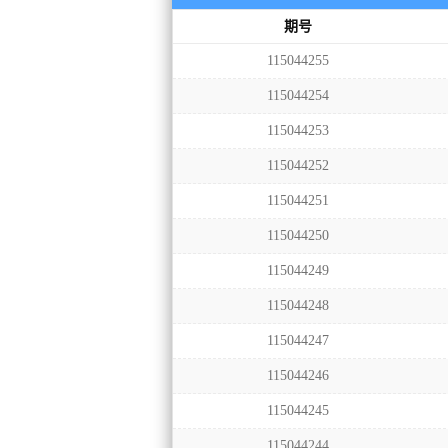
期号
115044255
115044254
115044253
115044252
115044251
115044250
115044249
115044248
115044247
115044246
115044245
115044244