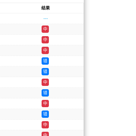
结果
---
中
中
中
错
错
中
错
中
错
中
中