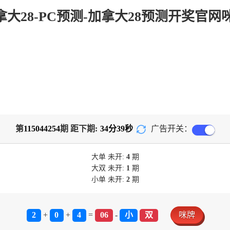
第
115044254
期 距下期:
34
分
39
秒
广告开关：
大单
未开:
4
期
大双
未开:
1
期
小单
未开:
2
期
2
+
0
+
4
=
06
-
小
双
咪牌