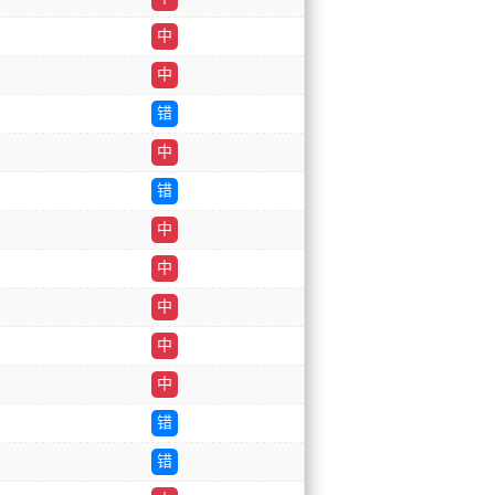
中
中
错
中
错
中
中
中
中
中
错
错