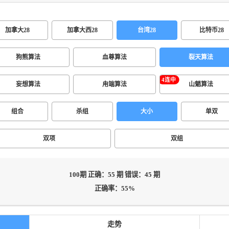
加拿大28
加拿大西28
台湾28
比特币28
狗熊算法
血尊算法
裂天算法
妄想算法
甪端算法
山魈算法
组合
杀组
大小
单双
双项
双组
100期 正确：55 期 错误：45 期
正确率：55%
走势