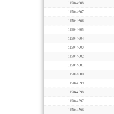
115044608
115044607
115044606
115044605
115044604
115044603
115044602
115044601
115044600
115044599
115044598
115044597
115044596