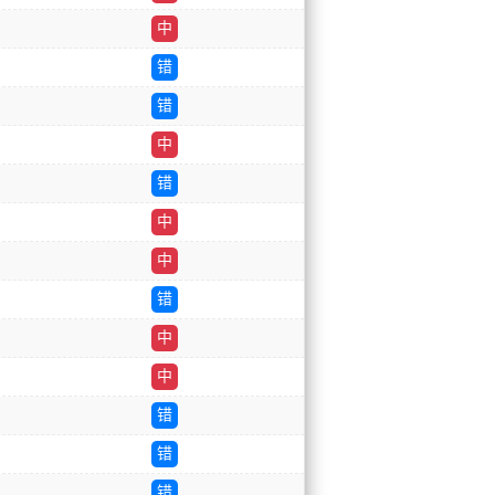
中
错
错
中
错
中
中
错
中
中
错
错
错