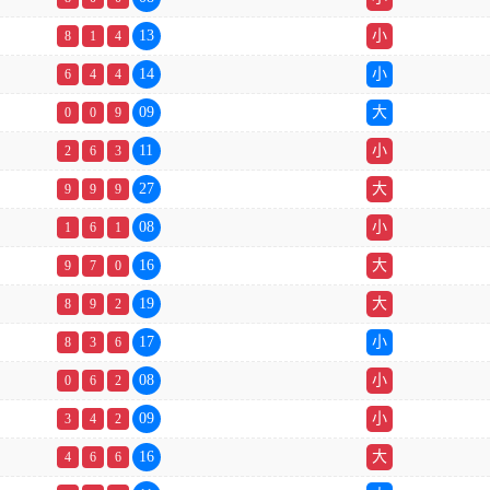
13
小
8
1
4
14
小
6
4
4
09
大
0
0
9
11
小
2
6
3
27
大
9
9
9
08
小
1
6
1
16
大
9
7
0
19
大
8
9
2
17
小
8
3
6
08
小
0
6
2
09
小
3
4
2
16
大
4
6
6