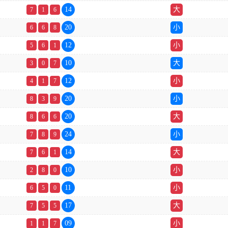
14
大
7
1
6
20
小
6
6
8
12
小
5
6
1
10
大
3
0
7
12
小
4
1
7
20
小
8
3
9
20
大
8
6
6
24
小
7
8
9
14
大
7
6
1
10
小
2
8
0
11
小
6
5
0
17
大
7
5
5
09
小
1
1
7