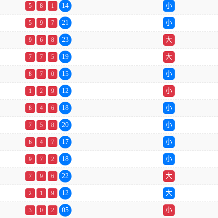
14
小
5
8
1
21
小
5
9
7
23
大
9
6
8
19
大
7
7
5
15
小
8
7
0
12
小
1
2
9
18
小
8
4
6
20
小
7
5
8
17
小
6
4
7
18
小
9
7
2
22
大
7
9
6
12
大
2
1
9
05
小
3
0
2