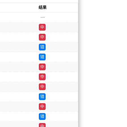
结果
---
中
中
错
错
中
中
中
错
中
错
中