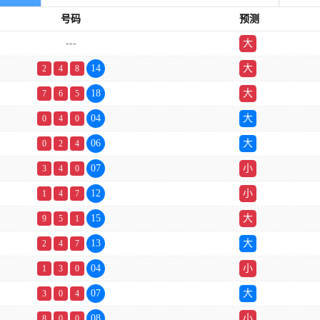
号码
预测
---
大
单
14
大
2
4
8
18
大
7
6
5
04
大
0
4
0
06
大
0
2
4
07
小
3
4
0
12
小
1
4
7
15
大
9
5
1
13
大
2
4
7
04
小
1
3
0
07
大
3
0
4
08
小
8
0
0