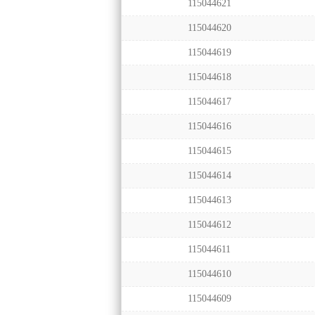
115044621
115044620
115044619
115044618
115044617
115044616
115044615
115044614
115044613
115044612
115044611
115044610
115044609