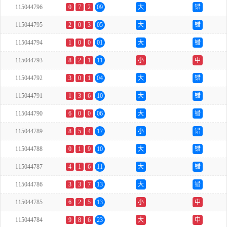
115044796
0
7
2
09
大
错
115044795
2
0
3
05
大
错
115044794
1
0
0
01
大
错
115044793
8
2
1
11
小
中
115044792
3
0
1
04
大
错
115044791
1
3
6
10
大
错
115044790
6
0
0
06
大
错
115044789
8
5
4
17
小
错
115044788
0
1
9
10
大
错
115044787
4
1
6
11
大
错
115044786
3
3
7
13
大
错
115044785
6
2
5
13
小
中
115044784
9
8
6
23
大
中