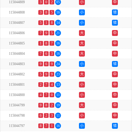
115044809
3
0
2
05
小
中
115044808
3
8
5
16
小
错
115044807
5
1
8
14
小
错
115044806
7
9
5
21
大
中
115044805
1
8
7
16
大
中
115044804
7
6
3
16
大
中
115044803
9
6
9
24
小
错
115044802
5
9
9
23
大
中
115044801
2
7
4
13
小
中
115044800
4
7
0
11
小
中
115044799
9
8
2
19
大
中
115044798
6
2
3
11
小
中
115044797
8
7
1
16
小
错