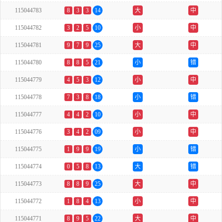
115044783
8
3
3
14
大
中
115044782
3
2
5
10
小
中
115044781
9
7
9
25
大
中
115044780
8
8
5
21
小
错
115044779
4
5
3
12
小
中
115044778
7
3
8
18
小
错
115044777
4
4
2
10
小
中
115044776
3
4
2
09
小
中
115044775
1
9
9
19
小
错
115044774
0
5
8
13
大
错
115044773
8
8
9
25
大
中
115044772
1
8
4
13
小
中
115044771
8
9
5
22
大
中