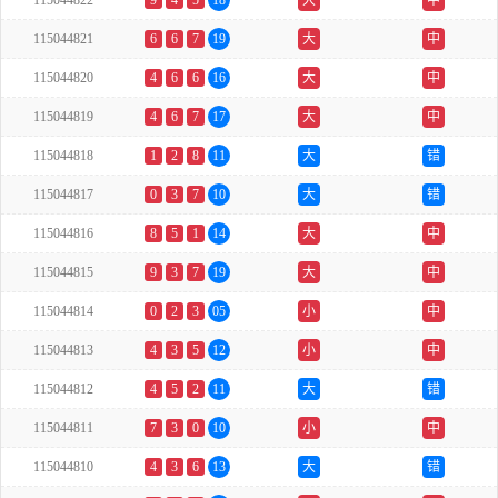
115044822
9
4
5
18
大
中
115044821
6
6
7
19
大
中
115044820
4
6
6
16
大
中
115044819
4
6
7
17
大
中
115044818
1
2
8
11
大
错
115044817
0
3
7
10
大
错
115044816
8
5
1
14
大
中
115044815
9
3
7
19
大
中
115044814
0
2
3
05
小
中
115044813
4
3
5
12
小
中
115044812
4
5
2
11
大
错
115044811
7
3
0
10
小
中
115044810
4
3
6
13
大
错