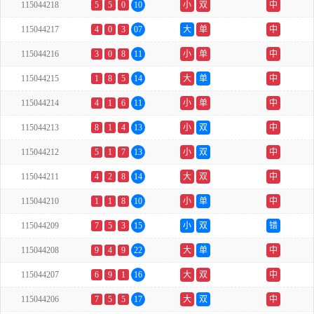
115044218
5
5
0
10
小
双
中
115044217
4
0
3
07
大
单
中
115044216
3
0
8
11
小
单
中
115044215
1
8
5
14
大
单
中
115044214
4
1
6
11
小
单
中
115044213
8
1
4
13
小
双
中
115044212
5
1
7
13
小
双
中
115044211
4
2
8
14
大
双
中
115044210
1
1
8
10
小
单
中
115044209
7
5
3
15
小
双
错
115044208
9
4
9
22
大
单
中
115044207
6
9
1
16
大
双
中
115044206
7
5
5
17
大
双
中