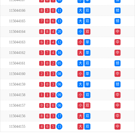
115044167
9
8
1
18
小
单
错
115044166
8
3
0
11
大
双
错
115044165
7
0
6
13
大
双
错
115044164
8
8
4
20
小
双
中
115044163
6
2
4
12
小
单
中
115044162
5
7
4
16
大
单
中
115044161
3
0
2
05
大
双
错
115044160
2
3
3
08
小
单
中
115044159
3
0
3
06
大
单
错
115044158
1
1
7
09
小
双
中
115044157
0
0
6
06
小
双
中
115044156
8
6
3
17
大
双
中
115044155
4
6
5
15
大
双
中