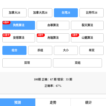
加拿大28
加拿大西28
台湾28
比特币28
狗熊算法
血尊算法
裂天算法
妄想算法
甪端算法
山魈算法
组合
杀组
大小
单双
双项
双组
100期 正确：67 期 错误：33 期
正确率：67%
预测
走势
统计