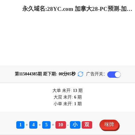
永久域名:28YC.com 加拿大28-PC预测-加拿大28预测开奖官网咪牌|加拿大预测28在线预测官网_专注研究!
第
115044385
期 距下期:
00
分
05
秒
广告开关：
大单
未开:
13
期
大双
未开:
6
期
小单
未开:
1
期
1
4
5
10
小
双
咪牌
+
+
=
-