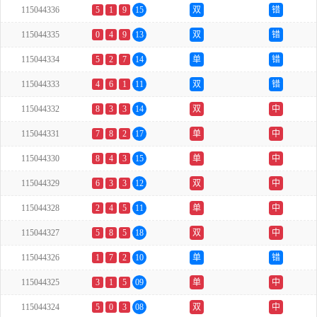
115044336
5
1
9
15
双
错
115044335
0
4
9
13
双
错
115044334
5
2
7
14
单
错
115044333
4
6
1
11
双
错
115044332
8
3
3
14
双
中
115044331
7
8
2
17
单
中
115044330
8
4
3
15
单
中
115044329
6
3
3
12
双
中
115044328
2
4
5
11
单
中
115044327
5
8
5
18
双
中
115044326
1
7
2
10
单
错
115044325
3
1
5
09
单
中
115044324
5
0
3
08
双
中