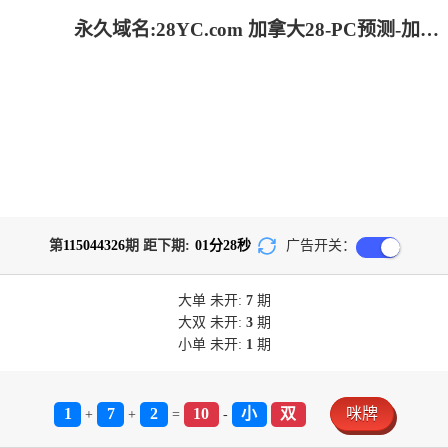
永久域名:28YC.com 加拿大28-PC预测-加拿大28预测开奖官网咪牌|加拿大预测28在线预测官网_专注研究!
第
115044326
期 距下期:
01
分
27
秒
广告开关：
大单
未开:
7
期
大双
未开:
3
期
小单
未开:
1
期
1
7
2
10
小
双
咪牌
+
+
=
-