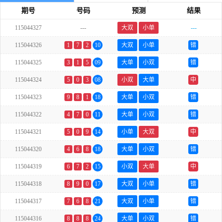
期号
号码
预测
结果
115044327
---
大双
小单
---
115044326
1
7
2
10
大双
小单
错
115044325
3
1
5
09
大单
小双
错
115044324
5
0
3
08
小双
大单
中
115044323
9
8
1
18
大单
小双
错
115044322
4
7
0
11
大单
小双
错
115044321
5
0
9
14
小单
大双
中
115044320
4
6
8
18
大单
小双
错
115044319
6
7
2
15
小双
大单
中
115044318
8
9
0
17
大双
小单
错
115044317
7
6
8
21
大双
小单
错
115044316
8
8
8
24
大单
小双
错