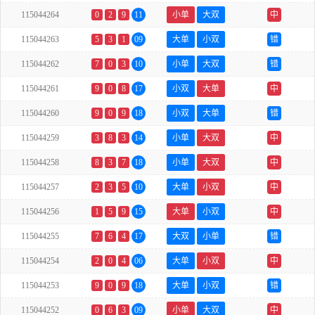
115044264
0
2
9
11
小单
大双
中
115044263
5
3
1
09
大单
小双
错
115044262
7
0
3
10
小单
大双
错
115044261
9
0
8
17
小双
大单
中
115044260
9
0
9
18
小双
大单
错
115044259
3
8
3
14
小单
大双
中
115044258
8
3
7
18
小单
大双
中
115044257
2
3
5
10
大单
小双
中
115044256
1
5
9
15
大单
小双
中
115044255
7
6
4
17
大双
小单
错
115044254
2
0
4
06
大单
小双
中
115044253
9
0
9
18
大单
小双
错
115044252
0
6
3
09
小单
大双
中