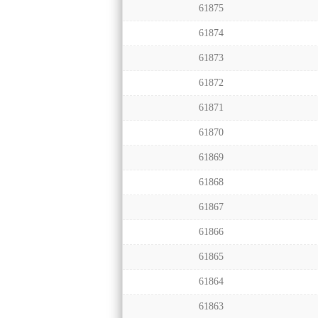
61875
61874
61873
61872
61871
61870
61869
61868
61867
61866
61865
61864
61863