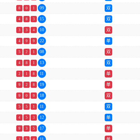
09
双
8
0
1
15
双
4
8
3
10
双
3
3
4
22
单
4
9
9
08
双
5
2
1
13
双
4
8
1
11
单
2
1
8
19
单
9
2
8
18
双
9
0
9
11
双
5
5
1
12
单
4
5
3
17
单
9
3
5
11
单
2
5
4