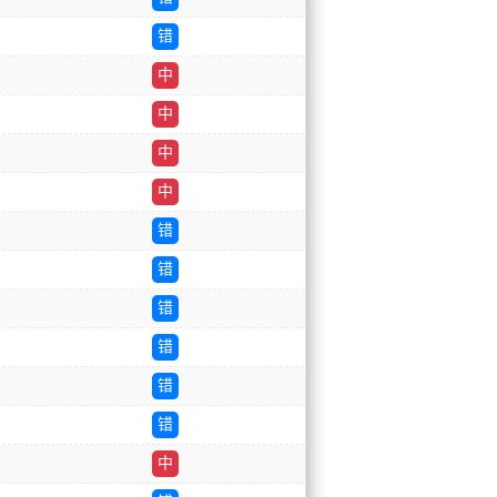
错
中
中
中
中
错
错
错
错
错
错
中