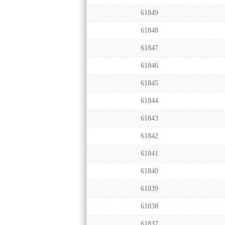
61849
61848
61847
61846
61845
61844
61843
61842
61841
61840
61839
61838
61837