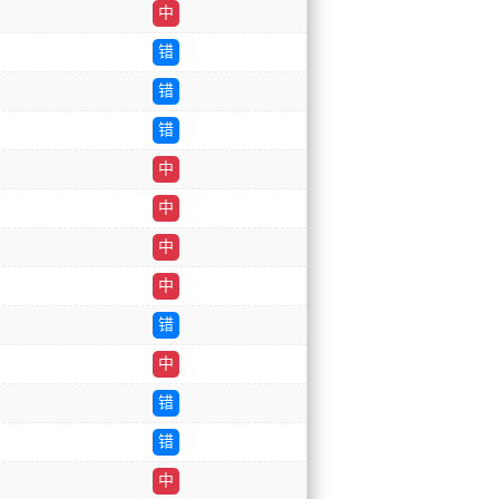
中
错
错
错
中
中
中
中
错
中
错
错
中