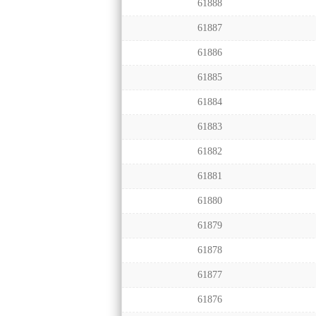
61888
61887
61886
61885
61884
61883
61882
61881
61880
61879
61878
61877
61876