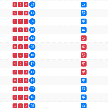
23
双
8
9
6
13
双
5
0
8
06
单
1
4
1
16
单
7
5
4
14
双
1
7
6
09
单
0
8
1
10
双
1
2
7
17
单
4
6
7
13
单
2
8
3
14
单
6
0
8
07
双
0
2
5
16
单
4
6
6
09
双
3
4
2