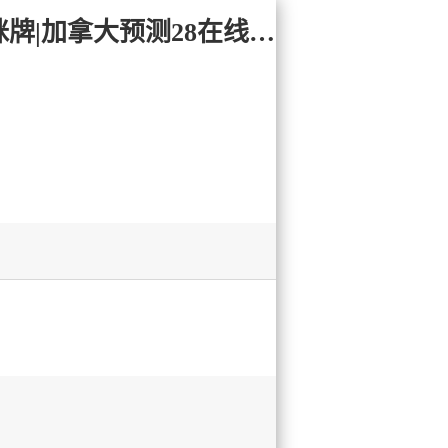
永久域名:28YC.com 加拿大28-PC预测-加拿大28预测开奖官网咪牌|加拿大预测28在线预测官网_专注研究!