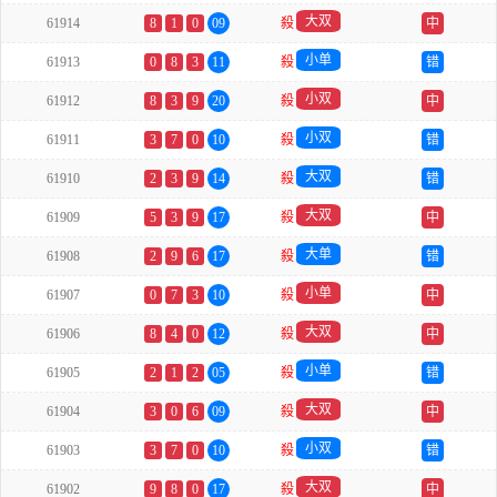
大双
61914
8
1
0
09
殺
中
小单
61913
0
8
3
11
殺
错
小双
61912
8
3
9
20
殺
中
小双
61911
3
7
0
10
殺
错
大双
61910
2
3
9
14
殺
错
大双
61909
5
3
9
17
殺
中
大单
61908
2
9
6
17
殺
错
小单
61907
0
7
3
10
殺
中
大双
61906
8
4
0
12
殺
中
小单
61905
2
1
2
05
殺
错
大双
61904
3
0
6
09
殺
中
小双
61903
3
7
0
10
殺
错
大双
61902
9
8
0
17
殺
中