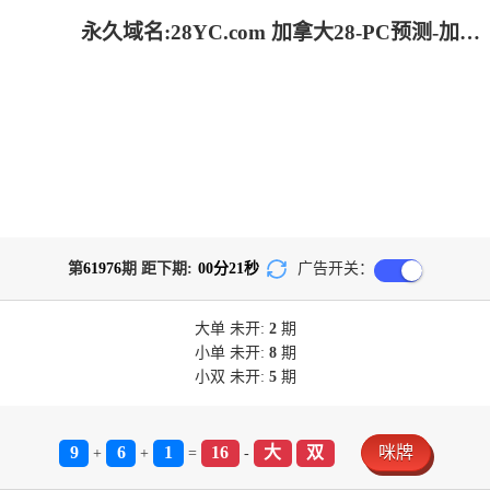
永久域名:28YC.com 加拿大28-PC预测-加拿大28预测开奖官网咪牌|加拿大预测28在线预测官网_专注研究!
第
61976
期 距下期:
00
分
21
秒
广告开关：
大单
未开:
2
期
小单
未开:
8
期
小双
未开:
5
期
9
6
1
16
大
双
咪牌
+
+
=
-