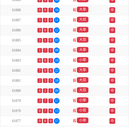
61889
2
9
7
18
殺
中
大单
61888
0
9
7
16
殺
中
大双
61887
5
3
3
11
殺
中
大单
61886
3
8
1
12
殺
中
大双
61885
2
1
0
03
殺
中
大单
61884
1
7
1
09
殺
中
小单
61883
9
8
2
19
殺
中
大单
61882
7
9
6
22
殺
中
大双
61881
2
3
5
10
殺
中
大双
61880
6
2
1
09
殺
中
小单
61879
3
7
7
17
殺
中
小双
61878
0
7
6
13
殺
中
小单
61877
9
8
0
17
殺
中