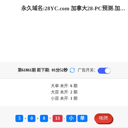
永久域名:28YC.com 加拿大28-PC预测-加拿大28预测开奖官网咪牌|加拿大预测28在线预测官网_专注研究!
第
61861
期 距下期:
01
分
52
秒
广告开关：
大单
未开:
6
期
大双
未开:
2
期
小双
未开:
1
期
5
0
8
13
小
单
咪牌
+
+
=
-