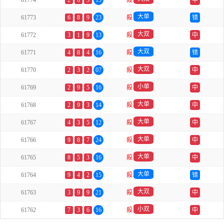
61774
2
6
5
13
殺
中
大单
61773
6
8
9
23
殺
错
大双
61772
3
1
9
13
殺
中
大双
61771
4
8
4
16
殺
错
大双
61770
2
3
2
07
殺
中
小单
61769
2
9
5
16
殺
中
大单
61768
2
9
3
14
殺
中
大单
61767
4
3
5
12
殺
中
大单
61766
9
8
7
24
殺
中
大单
61765
8
5
3
16
殺
中
大单
61764
9
4
2
15
殺
错
大双
61763
3
9
9
21
殺
中
小双
61762
7
3
6
16
殺
中