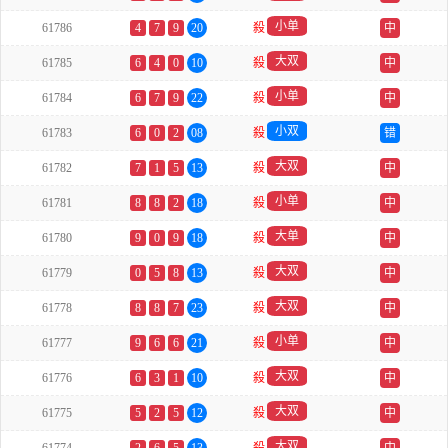
小单
61786
4
7
9
20
殺
中
大双
61785
6
4
0
10
殺
中
小单
61784
6
7
9
22
殺
中
小双
61783
6
0
2
08
殺
错
大双
61782
7
1
5
13
殺
中
小单
61781
8
8
2
18
殺
中
大单
61780
9
0
9
18
殺
中
大双
61779
0
5
8
13
殺
中
大双
61778
8
8
7
23
殺
中
小单
61777
9
6
6
21
殺
中
大双
61776
6
3
1
10
殺
中
大双
61775
5
2
5
12
殺
中
大双