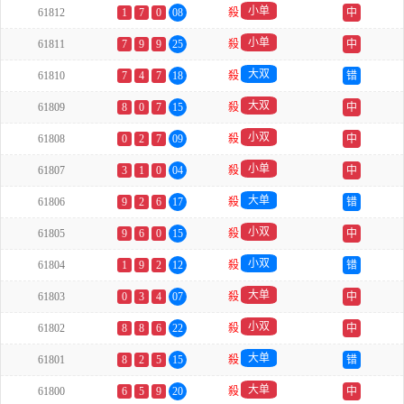
小单
61812
1
7
0
08
殺
中
小单
61811
7
9
9
25
殺
中
大双
61810
7
4
7
18
殺
错
大双
61809
8
0
7
15
殺
中
小双
61808
0
2
7
09
殺
中
小单
61807
3
1
0
04
殺
中
大单
61806
9
2
6
17
殺
错
小双
61805
9
6
0
15
殺
中
小双
61804
1
9
2
12
殺
错
大单
61803
0
3
4
07
殺
中
小双
61802
8
8
6
22
殺
中
大单
61801
8
2
5
15
殺
错
大单
61800
6
5
9
20
殺
中