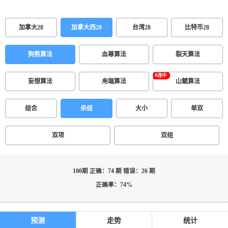
加拿大28
加拿大西28
台湾28
比特币28
狗熊算法
血尊算法
裂天算法
妄想算法
甪端算法
山魈算法
组合
杀组
大小
单双
双项
双组
100期 正确：74 期 错误：26 期
正确率：74%
预测
走势
统计