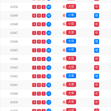
大双
61850
3
4
2
09
殺
中
小单
61849
8
0
1
09
殺
错
小双
61848
4
8
3
15
殺
中
大单
61847
3
3
4
10
殺
中
大双
61846
4
9
9
22
殺
错
小双
61845
5
2
1
08
殺
错
大双
61844
4
8
1
13
殺
中
大双
61843
2
1
8
11
殺
中
大单
61842
9
2
8
19
殺
错
大单
61841
9
0
9
18
殺
中
大单
61840
5
5
1
11
殺
中
大单
61839
4
5
3
12
殺
中
小双