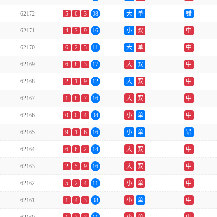
62172
5
0
3
08
大
单
错
62171
4
3
9
16
小
双
中
62170
6
2
3
11
大
单
中
62169
6
8
3
17
大
双
中
62168
2
1
9
12
大
双
中
62167
1
8
7
16
大
双
中
62166
0
0
4
04
小
单
中
62165
9
1
6
16
小
单
错
62164
6
6
2
14
大
双
中
62163
2
5
9
16
大
双
中
62162
5
2
4
11
小
单
中
62161
1
4
3
08
小
单
中