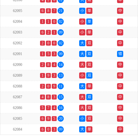
62096
4
2
6
12
大
双
中
62095
6
8
7
21
小
单
中
62094
1
1
0
02
小
单
中
62093
6
2
1
09
小
单
中
62092
2
0
0
02
大
双
中
62091
1
5
3
09
大
双
错
62090
2
8
4
14
大
双
中
62089
1
9
3
13
小
双
中
62088
2
0
9
11
大
单
中
62087
4
8
3
15
大
双
中
62086
5
7
4
16
大
双
中
62085
6
9
5
20
小
双
中
62084
6
0
3
09
大
单
中