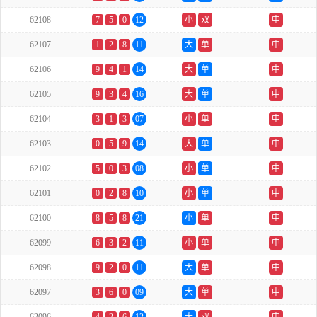
62108
7
5
0
12
小
双
中
62107
1
2
8
11
大
单
中
62106
9
4
1
14
大
单
中
62105
9
3
4
16
大
单
中
62104
3
1
3
07
小
单
中
62103
0
5
9
14
大
单
中
62102
5
0
3
08
小
单
中
62101
0
2
8
10
小
单
中
62100
8
5
8
21
小
单
中
62099
6
3
2
11
小
单
中
62098
9
2
0
11
大
单
中
62097
3
6
0
09
大
单
中