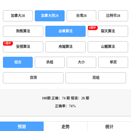
加拿大28
加拿大西28
台湾28
比特币28
狗熊算法
血尊算法
裂天算法
妄想算法
甪端算法
山魈算法
组合
杀组
大小
单双
双项
双组
100期 正确：74 期 错误：26 期
正确率：74%
预测
走势
统计