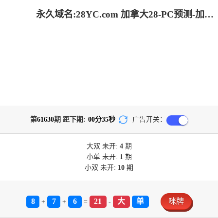
永久域名:28YC.com 加拿大28-PC预测-加拿大28预测开奖官网咪牌|加拿大预测28在线预测官网_专注研究!
第
61630
期 距下期:
00
分
34
秒
广告开关：
大双
未开:
4
期
小单
未开:
1
期
小双
未开:
10
期
8
7
6
21
大
单
咪牌
+
+
=
-