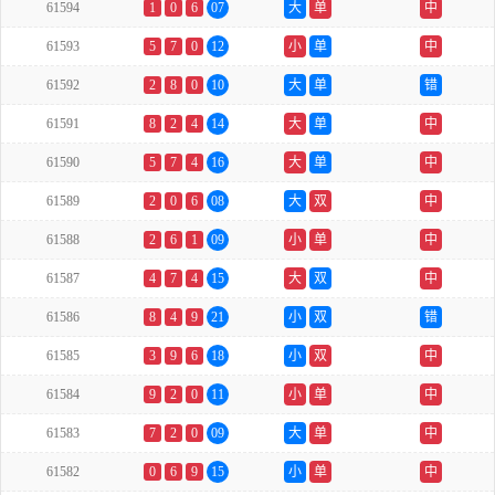
61594
1
0
6
07
大
单
中
61593
5
7
0
12
小
单
中
61592
2
8
0
10
大
单
错
61591
8
2
4
14
大
单
中
61590
5
7
4
16
大
单
中
61589
2
0
6
08
大
双
中
61588
2
6
1
09
小
单
中
61587
4
7
4
15
大
双
中
61586
8
4
9
21
小
双
错
61585
3
9
6
18
小
双
中
61584
9
2
0
11
小
单
中
61583
7
2
0
09
大
单
中
61582
0
6
9
15
小
单
中