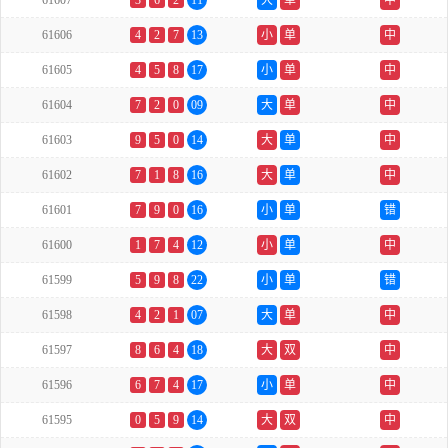
61607
3
6
2
11
大
单
中
61606
4
2
7
13
小
单
中
61605
4
5
8
17
小
单
中
61604
7
2
0
09
大
单
中
61603
9
5
0
14
大
单
中
61602
7
1
8
16
大
单
中
61601
7
9
0
16
小
单
错
61600
1
7
4
12
小
单
中
61599
5
9
8
22
小
单
错
61598
4
2
1
07
大
单
中
61597
8
6
4
18
大
双
中
61596
6
7
4
17
小
单
中
61595
0
5
9
14
大
双
中