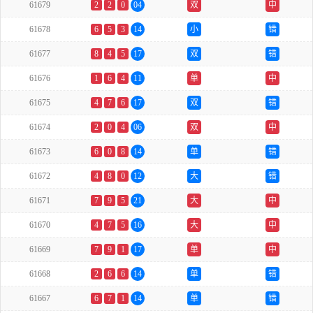
61679
2
2
0
04
双
中
61678
6
5
3
14
小
错
61677
8
4
5
17
双
错
61676
1
6
4
11
单
中
61675
4
7
6
17
双
错
61674
2
0
4
06
双
中
61673
6
0
8
14
单
错
61672
4
8
0
12
大
错
61671
7
9
5
21
大
中
61670
4
7
5
16
大
中
61669
7
9
1
17
单
中
61668
2
6
6
14
单
错
61667
6
7
1
14
单
错