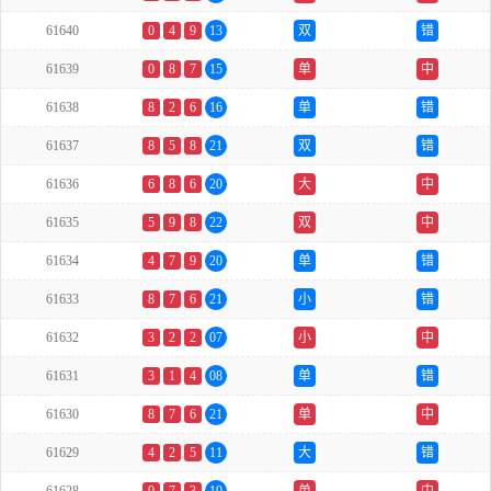
61640
0
4
9
13
双
错
61639
0
8
7
15
单
中
61638
8
2
6
16
单
错
61637
8
5
8
21
双
错
61636
6
8
6
20
大
中
61635
5
9
8
22
双
中
61634
4
7
9
20
单
错
61633
8
7
6
21
小
错
61632
3
2
2
07
小
中
61631
3
1
4
08
单
错
61630
8
7
6
21
单
中
61629
4
2
5
11
大
错