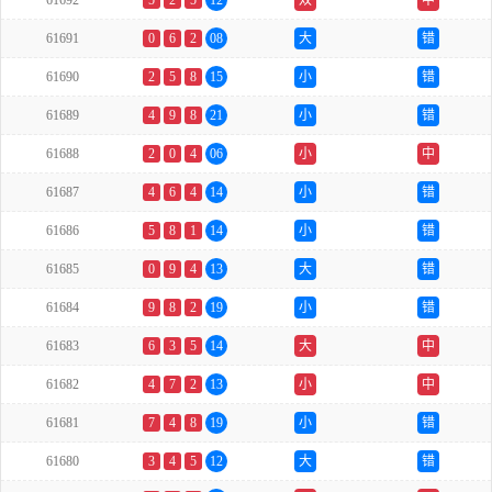
61692
5
2
5
12
双
中
61691
0
6
2
08
大
错
61690
2
5
8
15
小
错
61689
4
9
8
21
小
错
61688
2
0
4
06
小
中
61687
4
6
4
14
小
错
61686
5
8
1
14
小
错
61685
0
9
4
13
大
错
61684
9
8
2
19
小
错
61683
6
3
5
14
大
中
61682
4
7
2
13
小
中
61681
7
4
8
19
小
错
61680
3
4
5
12
大
错