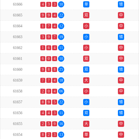
61666
4
3
3
10
单
错
61665
9
9
4
22
双
中
61664
1
7
4
12
小
中
61663
3
9
7
19
小
错
61662
1
6
4
11
小
中
61661
6
0
4
10
双
中
61660
9
8
8
25
双
错
61659
7
7
4
18
大
中
61658
2
0
4
06
小
中
61657
8
9
5
22
小
错
61656
4
4
3
11
双
错
61655
2
5
9
16
大
中
61654
8
2
3
13
单
中