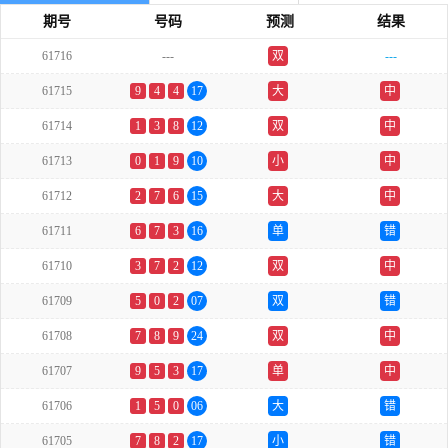
期号
号码
预测
结果
61716
---
双
---
61715
9
4
4
17
大
中
61714
1
3
8
12
双
中
61713
0
1
9
10
小
中
61712
2
7
6
15
大
中
61711
6
7
3
16
单
错
61710
3
7
2
12
双
中
61709
5
0
2
07
双
错
61708
7
8
9
24
双
中
61707
9
5
3
17
单
中
61706
1
5
0
06
大
错
61705
7
8
2
17
小
错