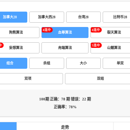
加拿大28
加拿大西28
台湾28
比特币28
狗熊算法
血尊算法
裂天算法
妄想算法
甪端算法
山魈算法
组合
杀组
大小
单双
双项
双组
100期 正确：78 期 错误：22 期
正确率：78%
走势