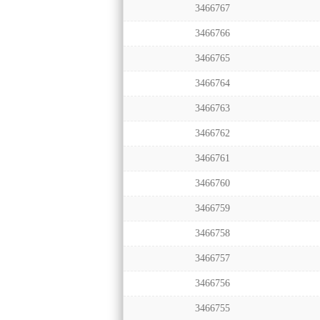
3466767
3466766
3466765
3466764
3466763
3466762
3466761
3466760
3466759
3466758
3466757
3466756
3466755