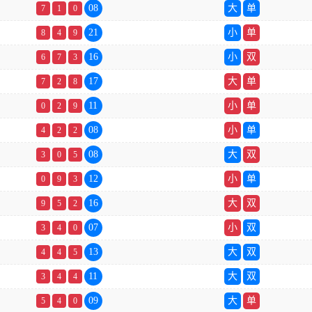
08
大
单
7
1
0
21
小
单
8
4
9
16
小
双
6
7
3
17
大
单
7
2
8
11
小
单
0
2
9
08
小
单
4
2
2
08
大
双
3
0
5
12
小
单
0
9
3
16
大
双
9
5
2
07
小
双
3
4
0
13
大
双
4
4
5
11
大
双
3
4
4
09
大
单
5
4
0