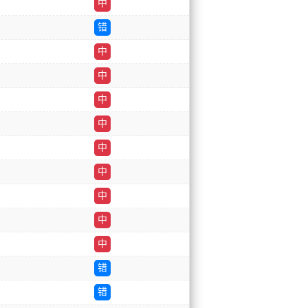
中
错
中
中
中
中
中
中
中
中
中
错
错