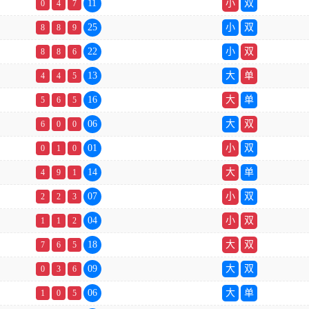
11
小
双
0
4
7
25
小
双
8
8
9
22
小
双
8
8
6
13
大
单
4
4
5
16
大
单
5
6
5
06
大
双
6
0
0
01
小
双
0
1
0
14
大
单
4
9
1
07
小
双
2
2
3
04
小
双
1
1
2
18
大
双
7
6
5
09
大
双
0
3
6
06
大
单
1
0
5