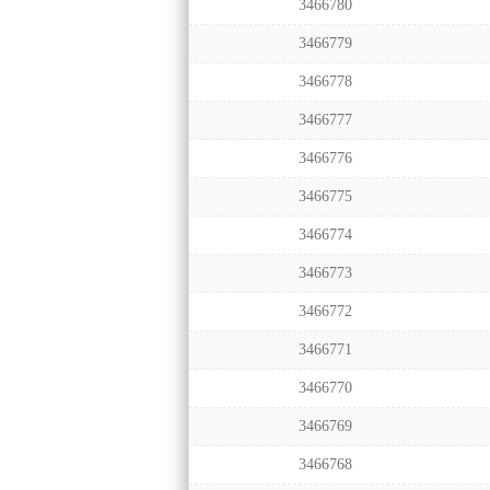
3466780
3466779
3466778
3466777
3466776
3466775
3466774
3466773
3466772
3466771
3466770
3466769
3466768