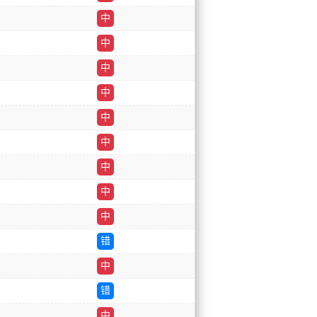
中
中
中
中
中
中
中
中
中
错
中
错
中