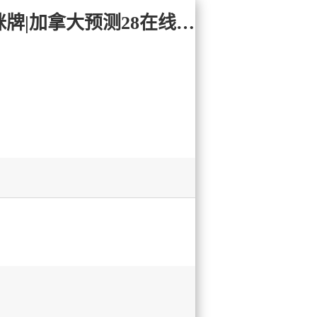
永久域名:28YC.com 加拿大28-PC预测-加拿大28预测开奖官网咪牌|加拿大预测28在线预测官网_专注研究!