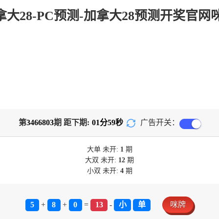
第
3466803
期 距下期:
01
分
59
秒
广告开关：
大单
未开:
1
期
大双
未开:
12
期
小双
未开:
4
期
5
+
8
+
0
=
13
-
小
单
咪牌