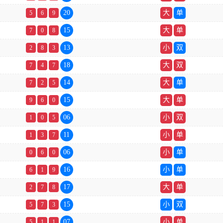
20
大
单
5
6
9
15
大
单
7
0
8
13
小
双
2
8
3
18
大
双
7
4
7
14
大
单
7
2
5
15
大
单
9
6
0
06
小
双
1
0
5
11
小
单
1
3
7
06
小
单
0
6
0
16
小
单
6
1
9
17
大
单
2
7
8
15
小
双
5
7
3
07
小
单
5
1
1