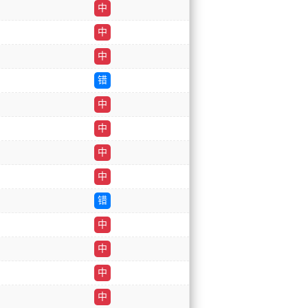
中
中
中
错
中
中
中
中
错
中
中
中
中