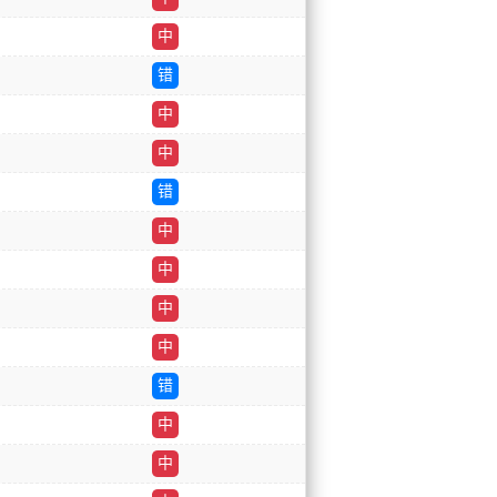
中
错
中
中
错
中
中
中
中
错
中
中