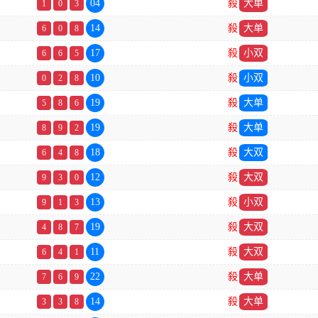
04
殺
大单
1
0
3
14
殺
大单
6
0
8
17
殺
小双
6
6
5
10
殺
小双
0
2
8
19
殺
大单
5
8
6
19
殺
大单
8
9
2
18
殺
大双
6
4
8
12
殺
大双
9
3
0
13
殺
小双
9
1
3
19
殺
大双
4
8
7
11
殺
大双
6
4
1
22
殺
大单
7
6
9
14
殺
大单
3
3
8