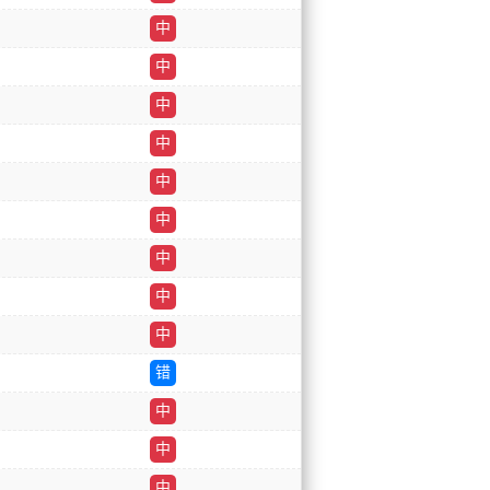
中
中
中
中
中
中
中
中
中
错
中
中
中