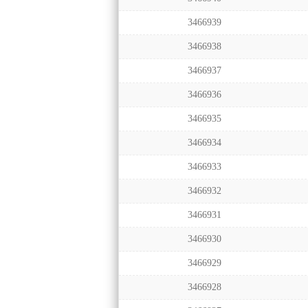
3466939
3466938
3466937
3466936
3466935
3466934
3466933
3466932
3466931
3466930
3466929
3466928