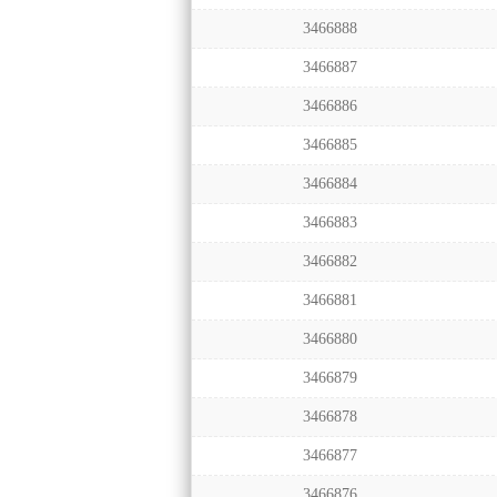
3466888
3466887
3466886
3466885
3466884
3466883
3466882
3466881
3466880
3466879
3466878
3466877
3466876