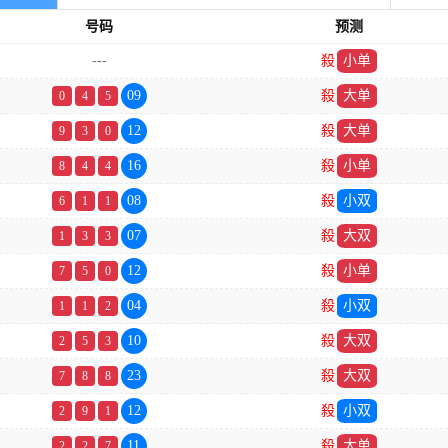
号码
预测
---
殺
小单
09
殺
大单
0
4
5
12
殺
大单
9
3
0
16
殺
小单
8
4
4
08
殺
小双
6
1
1
07
殺
大双
1
3
3
12
殺
小单
7
5
0
04
殺
小双
1
1
2
10
殺
大双
2
5
3
23
殺
大双
7
8
8
12
殺
小双
2
9
1
11
殺
大单
2
2
7