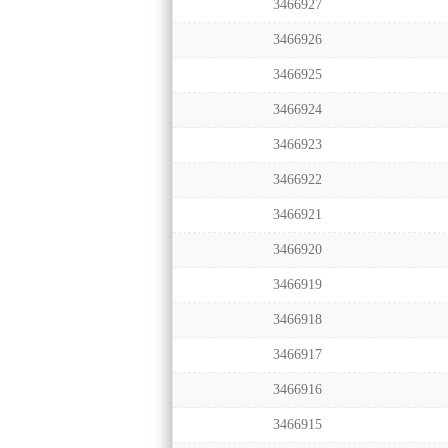
3466927
3466926
3466925
3466924
3466923
3466922
3466921
3466920
3466919
3466918
3466917
3466916
3466915