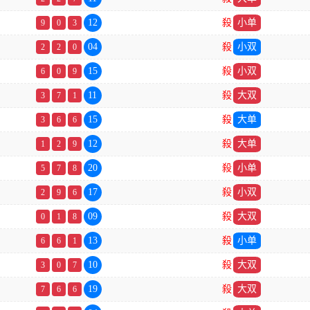
12
殺
小单
9
0
3
04
殺
小双
2
2
0
15
殺
小双
6
0
9
11
殺
大双
3
7
1
15
殺
大单
3
6
6
12
殺
大单
1
2
9
20
殺
小单
5
7
8
17
殺
小双
2
9
6
09
殺
大双
0
1
8
13
殺
小单
6
6
1
10
殺
大双
3
0
7
19
殺
大双
7
6
6