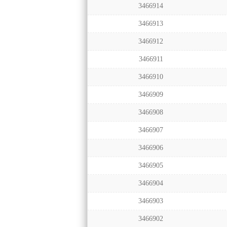
3466914
3466913
3466912
3466911
3466910
3466909
3466908
3466907
3466906
3466905
3466904
3466903
3466902