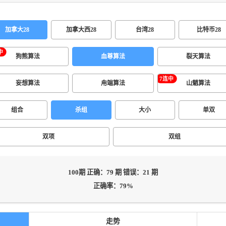
加拿大28
加拿大西28
台湾28
比特币28
狗熊算法
血尊算法
裂天算法
妄想算法
甪端算法
山魈算法
组合
杀组
大小
单双
双项
双组
100期 正确：79 期 错误：21 期
正确率：79%
走势