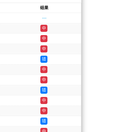
结果
---
中
中
中
错
中
中
错
中
中
错
中