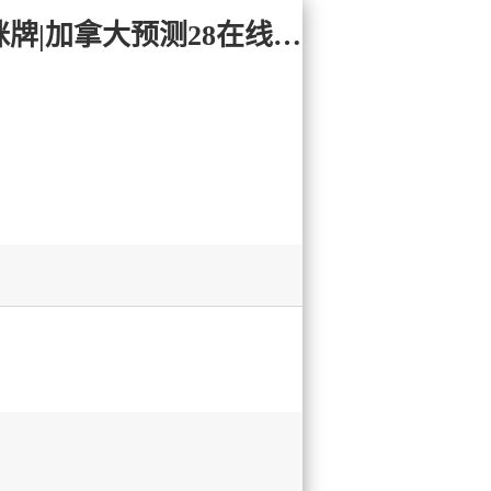
永久域名:28YC.com 加拿大28-PC预测-加拿大28预测开奖官网咪牌|加拿大预测28在线预测官网_专注研究!