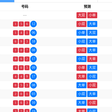
号码
预测
---
大双
小单
12
小双
大单
1
5
6
06
小单
大双
1
4
1
18
小双
大单
6
9
3
08
小双
大单
1
0
7
17
小双
大单
9
6
2
09
小单
大双
4
0
5
17
大单
小双
4
4
9
08
大单
小双
0
5
3
03
小双
大单
2
0
1
10
大单
小双
1
6
3
19
大单
小双
3
7
9