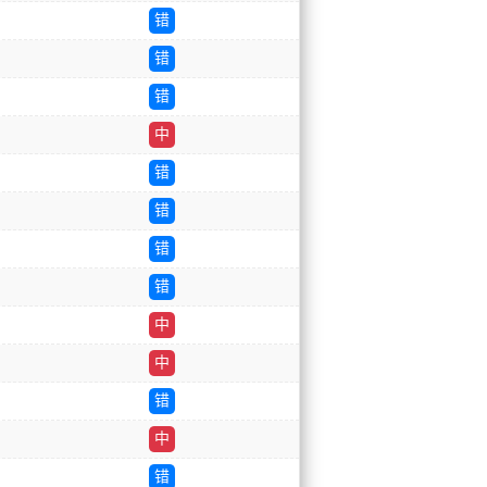
错
错
错
中
错
错
错
错
中
中
错
中
错