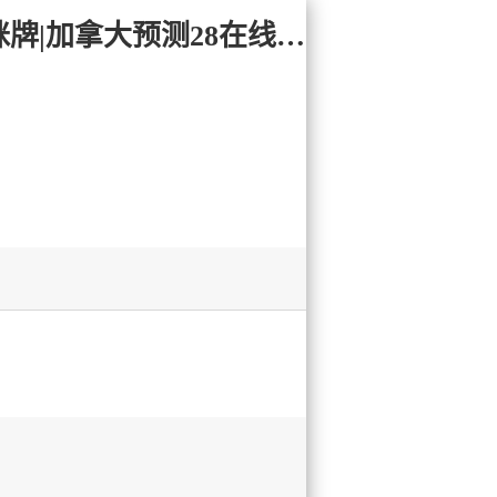
永久域名:28YC.com 加拿大28-PC预测-加拿大28预测开奖官网咪牌|加拿大预测28在线预测官网_专注研究!