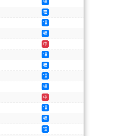
错
错
错
错
中
错
错
错
错
中
错
错
错