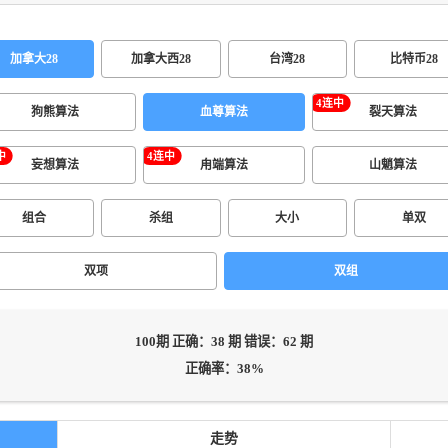
加拿大28
加拿大西28
台湾28
比特币28
狗熊算法
血尊算法
裂天算法
妄想算法
甪端算法
山魈算法
组合
杀组
大小
单双
双项
双组
100期 正确：38 期 错误：62 期
正确率：38%
走势