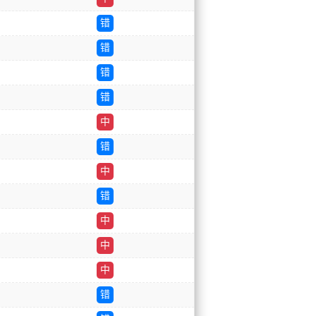
错
错
错
错
中
错
中
错
中
中
中
错