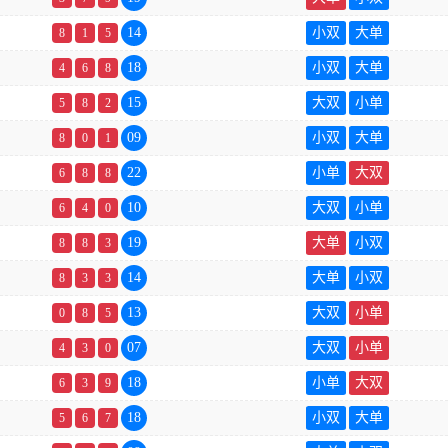
14
小双
大单
8
1
5
18
小双
大单
4
6
8
15
大双
小单
5
8
2
09
小双
大单
8
0
1
22
小单
大双
6
8
8
10
大双
小单
6
4
0
19
大单
小双
8
8
3
14
大单
小双
8
3
3
13
大双
小单
0
8
5
07
大双
小单
4
3
0
18
小单
大双
6
3
9
18
小双
大单
5
6
7