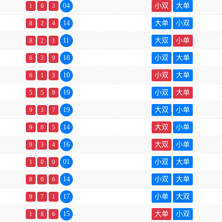
04
小双
大单
1
0
3
14
大单
小双
8
2
4
11
大双
小单
8
2
1
18
小双
大单
6
3
9
10
小双
大单
6
1
3
19
小双
大单
5
5
9
19
大双
小单
9
3
7
14
大双
小单
9
0
5
16
大双
小单
9
3
4
01
小双
大单
1
0
0
14
小双
大单
8
0
6
17
小单
大双
9
7
1
15
大单
小双
1
8
6