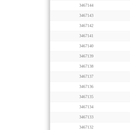
3467144
3467143
3467142
3467141
3467140
3467139
3467138
3467137
3467136
3467135
3467134
3467133
3467132