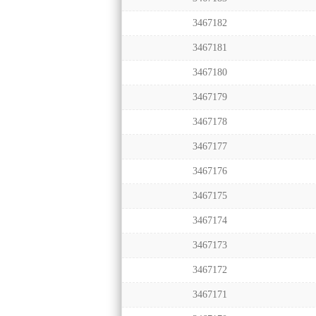
3467182
3467181
3467180
3467179
3467178
3467177
3467176
3467175
3467174
3467173
3467172
3467171