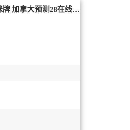
永久域名:28YC.com 加拿大28-PC预测-加拿大28预测开奖官网咪牌|加拿大预测28在线预测官网_专注研究!