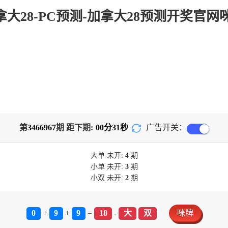
第
3466967
期 距下期:
00
分
31
秒
广告开关：
大单
未开:
4
期
小单
未开:
3
期
小双
未开:
2
期
0
+
9
+
9
=
18
-
大
双
咪牌