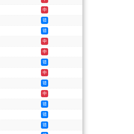
中
错
错
中
中
错
中
错
中
错
错
错