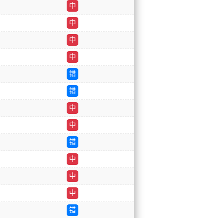
中
中
中
中
错
错
中
中
错
中
中
中
错