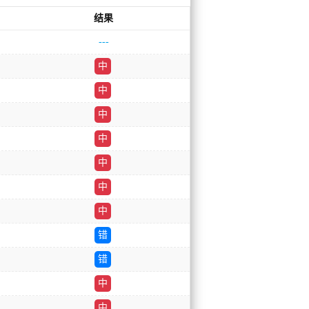
结果
---
中
中
中
中
中
中
中
错
错
中
中