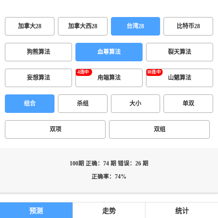
加拿大28
加拿大西28
台湾28
比特币28
狗熊算法
血尊算法
裂天算法
妄想算法
甪端算法
山魈算法
组合
杀组
大小
单双
双项
双组
100期 正确：74 期 错误：26 期
正确率：74%
预测
走势
统计