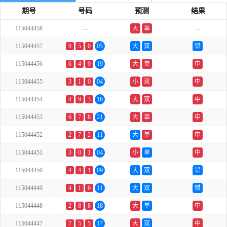
期号
号码
预测
结果
115044458
---
大
单
---
115044457
0
5
0
05
大
双
错
115044456
6
4
9
19
大
单
中
115044455
3
1
0
04
小
双
中
115044454
4
9
3
16
大
双
中
115044453
6
7
8
21
大
单
中
115044452
2
7
2
11
大
单
中
115044451
3
0
1
04
小
单
中
115044450
4
4
1
09
大
双
错
115044449
4
1
6
11
大
双
错
115044448
2
8
8
18
大
单
中
115044447
7
5
5
17
大
双
中