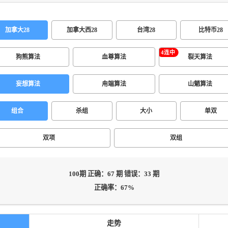
加拿大28
加拿大西28
台湾28
比特币28
狗熊算法
血尊算法
裂天算法
妄想算法
甪端算法
山魈算法
组合
杀组
大小
单双
双项
双组
100期 正确：67 期 错误：33 期
正确率：67%
走势