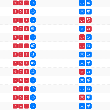
14
小
单
6
5
3
10
大
单
4
5
1
12
小
双
1
7
4
08
大
双
0
7
1
13
小
双
3
7
3
07
小
双
1
4
2
11
大
双
9
1
1
08
大
单
2
5
1
15
大
双
0
7
8
12
大
单
5
0
7
19
小
双
6
4
9
16
大
单
5
5
6
12
大
单
2
4
6