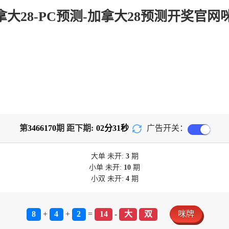
第
3466170
期 距下期:
02
分
31
秒
广告开关：
大单
未开:
3
期
小单
未开:
10
期
小双
未开:
4
期
8
+
4
+
2
=
14
-
大
双
咪牌