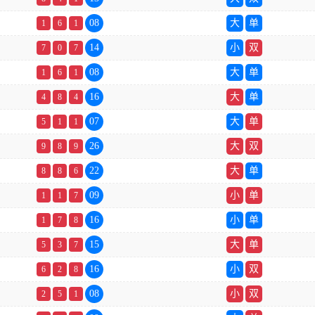
08
大
单
1
6
1
14
小
双
7
0
7
08
大
单
1
6
1
16
大
单
4
8
4
07
大
单
5
1
1
26
大
双
9
8
9
22
大
单
8
8
6
09
小
单
1
1
7
16
小
单
1
7
8
15
大
单
5
3
7
16
小
双
6
2
8
08
小
双
2
5
1