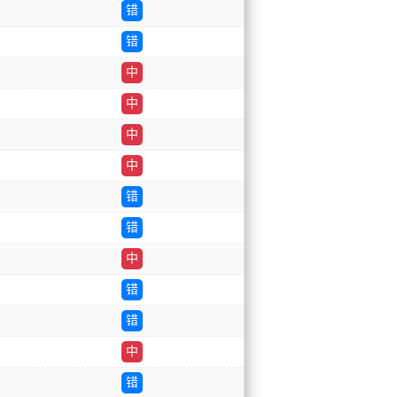
错
错
中
中
中
中
错
错
中
错
错
中
错