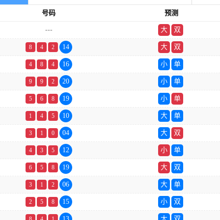
号码
预测
---
大
双
14
大
双
8
4
2
16
小
单
4
8
4
20
小
单
9
9
2
19
小
单
5
6
8
10
大
单
1
4
5
04
大
双
3
1
0
12
小
单
4
3
5
19
大
双
6
5
8
06
大
单
3
1
2
15
小
双
2
5
8
13
大
双
8
4
1