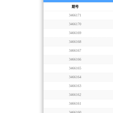
期号
3466171
3466170
3466169
3466168
3466167
3466166
3466165
3466164
3466163
3466162
3466161
3466160