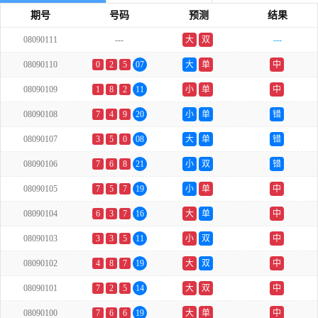
期号
号码
预测
结果
08090111
---
大
双
---
08090110
0
2
5
07
大
单
中
08090109
1
8
2
11
小
单
中
08090108
7
4
9
20
小
单
错
08090107
3
5
0
08
大
单
错
08090106
7
6
8
21
小
双
错
08090105
7
5
7
19
小
单
中
08090104
6
3
7
16
大
单
中
08090103
3
3
5
11
小
双
中
08090102
4
8
7
19
大
双
中
08090101
7
2
5
14
大
双
中
08090100
7
6
6
19
大
单
中