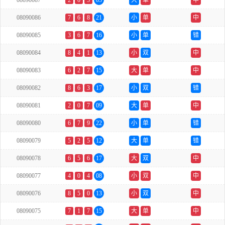
08090087
2
0
3
05
大
单
中
08090086
7
6
8
21
小
单
中
08090085
3
6
7
16
小
单
错
08090084
8
4
1
13
小
双
中
08090083
6
2
7
15
大
单
中
08090082
8
6
3
17
小
双
错
08090081
2
0
7
09
大
单
中
08090080
6
7
9
22
小
单
错
08090079
5
2
5
12
大
单
错
08090078
6
5
6
17
大
双
中
08090077
4
0
4
08
小
双
中
08090076
8
5
0
13
小
双
中
08090075
7
1
7
15
大
单
中