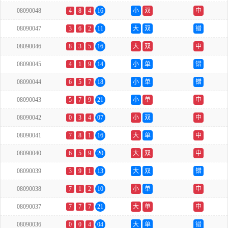
08090048
4
8
4
16
小
双
中
08090047
3
6
2
11
大
双
错
08090046
8
3
5
16
大
双
中
08090045
4
1
9
14
小
单
错
08090044
6
5
7
18
小
单
错
08090043
5
7
9
21
小
单
中
08090042
0
3
4
07
小
双
中
08090041
7
8
1
16
大
单
中
08090040
6
5
9
20
大
双
中
08090039
3
9
1
13
大
双
错
08090038
7
1
2
10
小
单
中
08090037
7
7
7
21
大
单
中
08090036
0
0
4
04
大
单
错