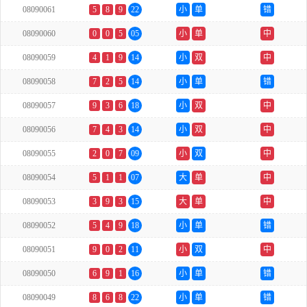
08090061
5
8
9
22
小
单
错
08090060
0
0
5
05
小
单
中
08090059
4
1
9
14
小
双
中
08090058
7
2
5
14
小
单
错
08090057
9
3
6
18
小
双
中
08090056
7
4
3
14
小
双
中
08090055
2
0
7
09
小
双
中
08090054
5
1
1
07
大
单
中
08090053
3
9
3
15
大
单
中
08090052
5
4
9
18
小
单
错
08090051
9
0
2
11
小
双
中
08090050
6
9
1
16
小
单
错
08090049
8
6
8
22
小
单
错