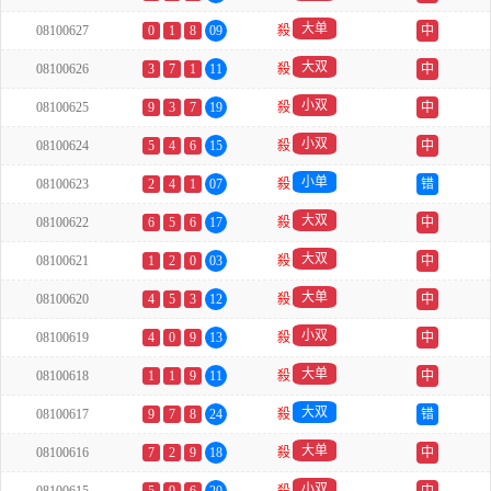
大单
08100627
0
1
8
09
殺
中
大双
08100626
3
7
1
11
殺
中
小双
08100625
9
3
7
19
殺
中
小双
08100624
5
4
6
15
殺
中
小单
08100623
2
4
1
07
殺
错
大双
08100622
6
5
6
17
殺
中
大双
08100621
1
2
0
03
殺
中
大单
08100620
4
5
3
12
殺
中
小双
08100619
4
0
9
13
殺
中
大单
08100618
1
1
9
11
殺
中
大双
08100617
9
7
8
24
殺
错
大单
08100616
7
2
9
18
殺
中
小双