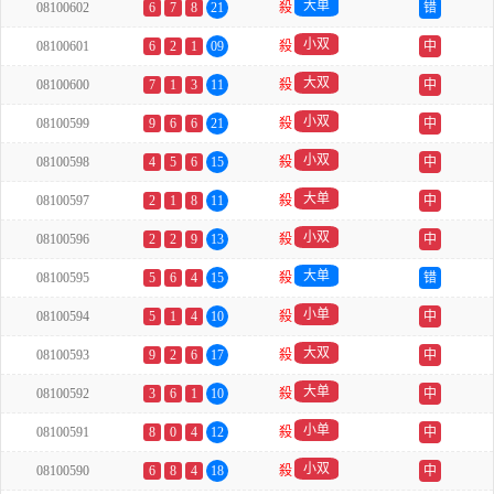
大单
08100602
6
7
8
21
殺
错
小双
08100601
6
2
1
09
殺
中
大双
08100600
7
1
3
11
殺
中
小双
08100599
9
6
6
21
殺
中
小双
08100598
4
5
6
15
殺
中
大单
08100597
2
1
8
11
殺
中
小双
08100596
2
2
9
13
殺
中
大单
08100595
5
6
4
15
殺
错
小单
08100594
5
1
4
10
殺
中
大双
08100593
9
2
6
17
殺
中
大单
08100592
3
6
1
10
殺
中
小单
08100591
8
0
4
12
殺
中
小双
08100590
6
8
4
18
殺
中