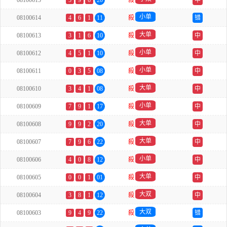
08100615
5
9
6
20
殺
中
小单
08100614
4
6
1
11
殺
错
大单
08100613
3
1
6
10
殺
中
小单
08100612
4
5
1
10
殺
中
小单
08100611
0
3
5
08
殺
中
大单
08100610
3
4
1
08
殺
中
小单
08100609
7
9
1
17
殺
中
大单
08100608
9
9
2
20
殺
中
大单
08100607
7
9
6
22
殺
中
小单
08100606
4
0
8
12
殺
中
大单
08100605
0
0
1
01
殺
中
大双
08100604
3
8
1
12
殺
中
大双
08100603
9
4
9
22
殺
错