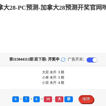
第
115044113
期 距下期:
开奖中
广告开关：
大双
未开:
3
期
小单
未开:
5
期
小双
未开:
4
期
6
+
7
+
6
=
19
-
大
单
咪牌