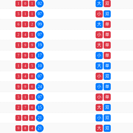
02
大
双
1
0
1
07
小
双
5
1
1
09
大
单
6
1
2
07
小
单
2
4
1
19
大
单
1
9
9
17
小
单
7
9
1
10
大
单
1
4
5
07
小
双
3
4
0
24
小
单
9
9
6
07
小
单
5
1
1
15
大
双
2
7
6
21
小
双
3
9
9
21
大
双
9
8
4