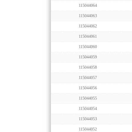
115044064
115044063
115044062
115044061
115044060
115044059
115044058
115044057
115044056
115044055
115044054
115044053
115044052