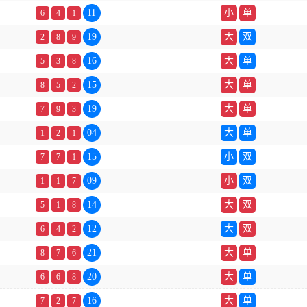
11
小
单
6
4
1
19
大
双
2
8
9
16
大
单
5
3
8
15
大
单
8
5
2
19
大
单
7
9
3
04
大
单
1
2
1
15
小
双
7
7
1
09
小
双
1
1
7
14
大
双
5
1
8
12
大
双
6
4
2
21
大
单
8
7
6
20
大
单
6
6
8
16
大
单
7
2
7