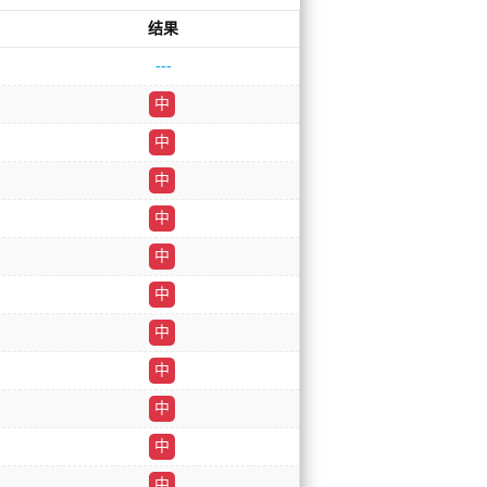
结果
---
中
中
中
中
中
中
中
中
中
中
中