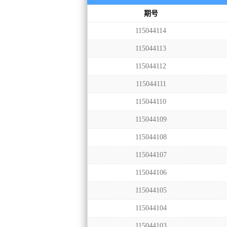
期号
115044114
115044113
115044112
115044111
115044110
115044109
115044108
115044107
115044106
115044105
115044104
115044103