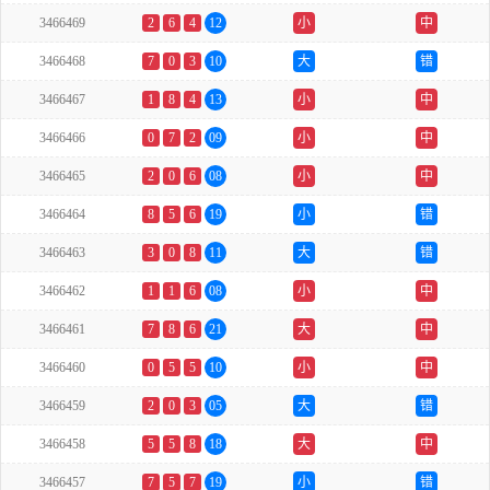
3466469
2
6
4
12
小
中
3466468
7
0
3
10
大
错
3466467
1
8
4
13
小
中
3466466
0
7
2
09
小
中
3466465
2
0
6
08
小
中
3466464
8
5
6
19
小
错
3466463
3
0
8
11
大
错
3466462
1
1
6
08
小
中
3466461
7
8
6
21
大
中
3466460
0
5
5
10
小
中
3466459
2
0
3
05
大
错
3466458
5
5
8
18
大
中
3466457
7
5
7
19
小
错