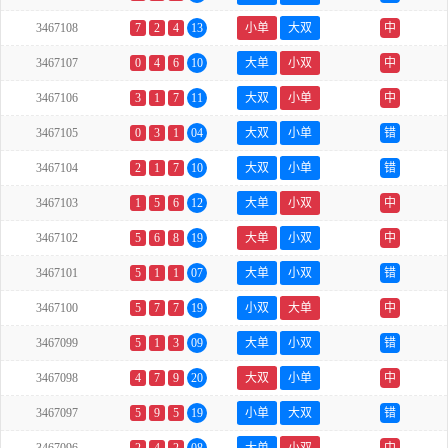
3467108
7
2
4
13
小单
大双
中
3467107
0
4
6
10
大单
小双
中
3467106
3
1
7
11
大双
小单
中
3467105
0
3
1
04
大双
小单
错
3467104
2
1
7
10
大双
小单
错
3467103
1
5
6
12
大单
小双
中
3467102
5
6
8
19
大单
小双
中
3467101
5
1
1
07
大单
小双
错
3467100
5
7
7
19
小双
大单
中
3467099
5
1
3
09
大单
小双
错
3467098
4
7
9
20
大双
小单
中
3467097
5
9
5
19
小单
大双
错