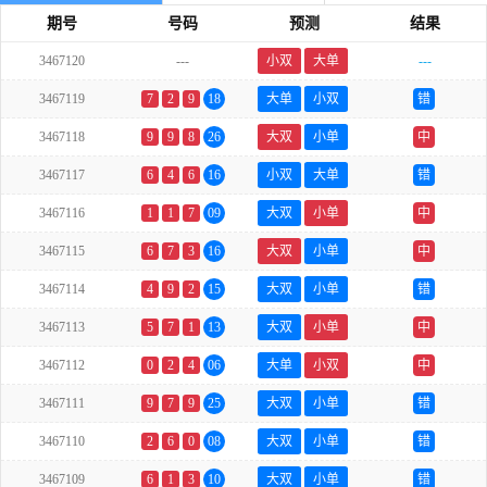
期号
号码
预测
结果
3467120
---
小双
大单
---
3467119
7
2
9
18
大单
小双
错
3467118
9
9
8
26
大双
小单
中
3467117
6
4
6
16
小双
大单
错
3467116
1
1
7
09
大双
小单
中
3467115
6
7
3
16
大双
小单
中
3467114
4
9
2
15
大双
小单
错
3467113
5
7
1
13
大双
小单
中
3467112
0
2
4
06
大单
小双
中
3467111
9
7
9
25
大双
小单
错
3467110
2
6
0
08
大双
小单
错
3467109
6
1
3
10
大双
小单
错