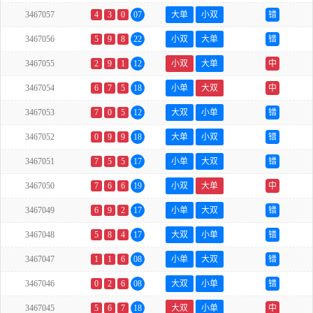
3467057
4
3
0
07
大单
小双
错
3467056
5
9
8
22
小双
大单
错
3467055
2
9
1
12
小双
大单
中
3467054
6
7
5
18
小单
大双
中
3467053
7
0
5
12
大双
小单
错
3467052
0
9
9
18
大单
小双
错
3467051
7
5
5
17
小单
大双
错
3467050
7
6
6
19
小双
大单
中
3467049
6
9
2
17
小单
大双
错
3467048
5
8
4
17
大双
小单
错
3467047
1
1
6
08
小单
大双
错
3467046
0
2
6
08
大双
小单
错
3467045
5
6
7
18
大双
小单
中