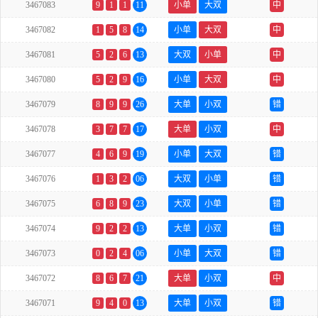
3467083
9
1
1
11
小单
大双
中
3467082
1
5
8
14
小单
大双
中
3467081
5
2
6
13
大双
小单
中
3467080
5
2
9
16
小单
大双
中
3467079
8
9
9
26
大单
小双
错
3467078
3
7
7
17
大单
小双
中
3467077
4
6
9
19
小单
大双
错
3467076
1
3
2
06
大双
小单
错
3467075
6
8
9
23
大双
小单
错
3467074
9
2
2
13
大单
小双
错
3467073
0
2
4
06
小单
大双
错
3467072
8
6
7
21
大单
小双
中
3467071
9
4
0
13
大单
小双
错